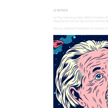
LE MONDE
La Plus Heureuse Idée d'Albert Einstein (
L'Assurance-Vie N'a Pas Dit Son Dernier 
Various editorial illustrations for articles